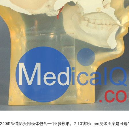
RS-240血管造影头部模体包含一个5步楔形。2-10线对/ mm测试图案