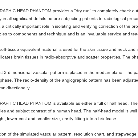
PHIC HEAD PHANTOM provides a "dry run" to completely check out an
ly in all significant details before subjecting patients to radiological p
a critically im
portant role in isolating and verifying correction of
ables to compo
nents and technique and is an invaluable service and teac
ft-tissue equivalent material is used for the skin tissue and neck and i
plicates brain tissues in radio-absorptive and scatter properties. The pha
st 3-dimensio
nal vascular pattern is placed in the median plane. The pa
y phase. The radio-density of the angiographic pattern has been adjus
nidirectionally.
PHIC HEAD PHANTOM is available as either a full or half head. The fu
ties and subject co
ntrast of a human head. The half-head model is well 
ght, lower cost and smaller size, easily fitting into a briefcase.
on of the simulated vascular pattern, resolution chart, and stepwedge 