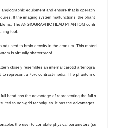
giographic equipment and ensure that is operatin
rocedures. If the imaging system malfunctions, the phant
 the problems. The ANGIOGRAPHIC HEAD PHANTOM co
nfi
hing tool.
s adjusted to brain density in the cranium. This materi
ntom is virtually shatterproof.
ttern closely resembles an internal carotid arteriogra
ted to represent a 75% contrast-media. The phantom c
ll head has the advantage of representing the full s
suited to non-grid techniques. It has the advantages
enables the user to correlate physical parameters (su