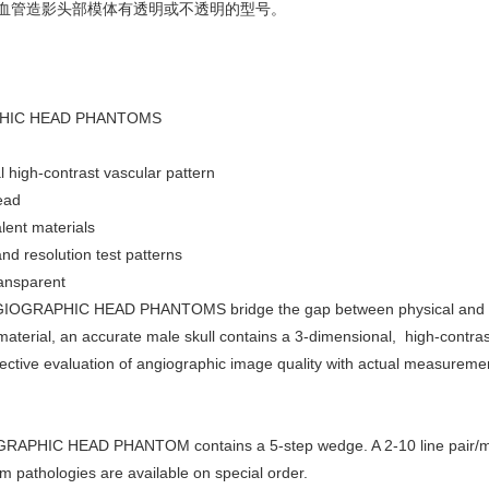
240血管造影头部模体有透明或不透明的型号。
HIC HEAD PHANTOMS
l high-co
ntrast vascular pattern
head
lent materials
d resolution test patterns
ansparent
IOGRAPHIC HEAD PHANTOMS bridge the gap between physical and anat
material, an accurate male skull co
ntains a 3-dimensional, high-co
ntras
jective e
valuation of angiographic image quality with actual measuremen
GRAPHIC HEAD PHANTOM co
ntains a 5-step wedge. A 2-10 line pair/m
m pathologies are available on special order.