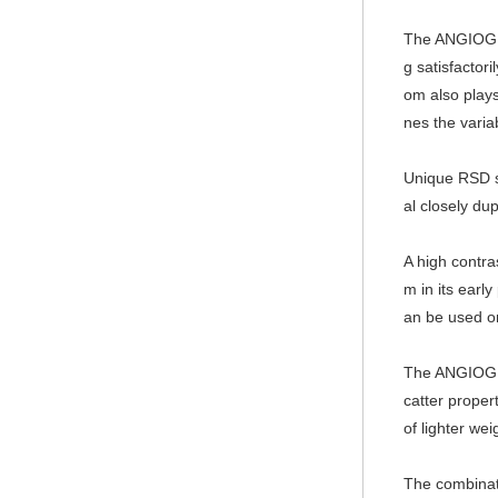
The ANGIOGRA
g satisfactori
om also plays 
nes the vari
Unique RSD so
al closely du
A high co
ntra
m in its earl
an be used om
The ANGIOGRA
catter proper
of lighter wei
The combinati