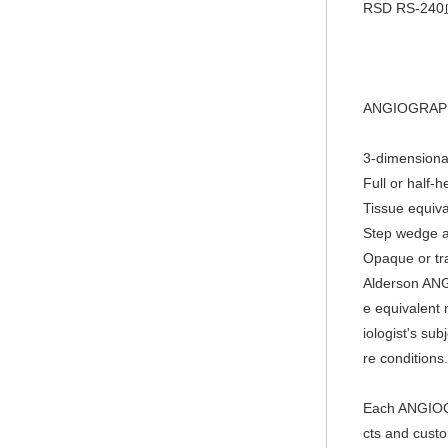
RSD RS-
ANGIOGRAP
3-dimensio
na
Full or half-
Tissue equiva
Step wedge an
Opaque or tr
Alderson ANG
e equivalent 
iologist
's sub
re conditions.
Each ANGIO
cts and custo