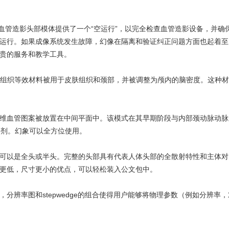
-240血管造影头部模体提供了一个“空运行”，以完全检查血管造影设备，
运行。如果成像系统发生故障，幻像在隔离和验证纠正问题方面也起着至
贵的服务和教学工具。
软组织等效材料被用于皮肤组织和颈部，并被调整为颅内的脑密度。这种
维血管图案被放置在中间平面中。该模式在其早期阶段与内部颈动脉动脉
影剂。幻象可以全方位使用。
可以是全头或半头。完整的头部具有代表人体头部的全散射特性和主体对
更低，尺寸更小的优点，可以轻松装入公文包中。
，分辨率图和stepwedge的组合使得用户能够将物理参数（例如分辨