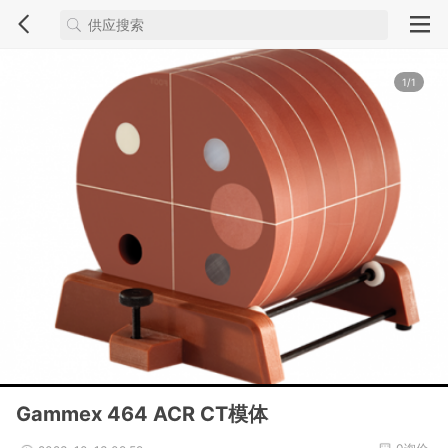
1/1
Gammex 464 ACR CT模体