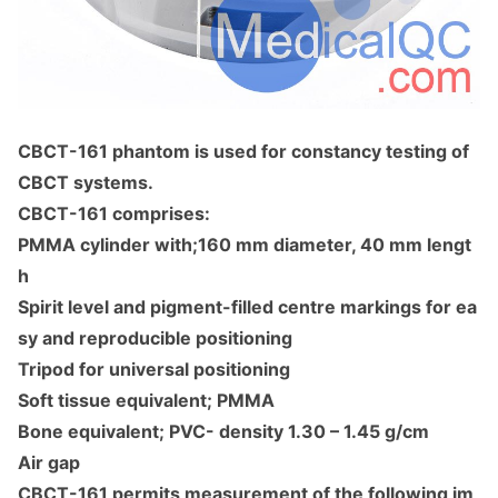
CBCT-161 phantom is used for co
nstancy testing of
CBCT systems.
CBCT-161 comprises:
PMMA cylinder with;160 mm diameter, 40 mm lengt
h
Spirit level and pigment-filled centre markings for ea
sy and reproducible positioning
Tripod for universal positioning
Soft tissue equivalent; PMMA
Bone equivalent; PVC- density 1.30 – 1.45 g/cm
Air gap
CBCT-161 permits measurement of the following im